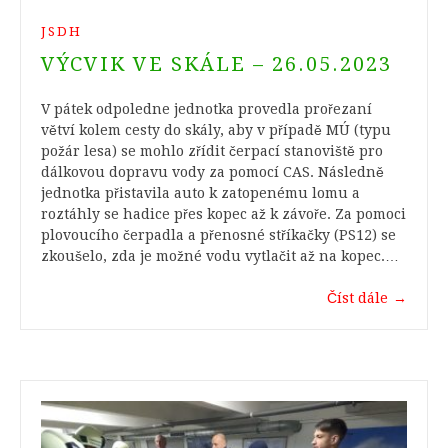
JSDH
VÝCVIK VE SKÁLE – 26.05.2023
V pátek odpoledne jednotka provedla prořezaní
větví kolem cesty do skály, aby v případě MÚ (typu
požár lesa) se mohlo zřídit čerpací stanoviště pro
dálkovou dopravu vody za pomocí CAS. Následně
jednotka přistavila auto k zatopenému lomu a
roztáhly se hadice přes kopec až k závoře. Za pomoci
plovoucího čerpadla a přenosné stříkačky (PS12) se
zkoušelo, zda je možné vodu vytlačit až na kopec.…
Číst dále
→