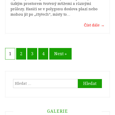
úzkým prostorem tvořený mřížemi a různými
průlezy. Hasiči se v polygonu doslova plazí nebo
mohou jít po „čtyřech“, místy to…
Číst dále
→
Navigace
1
2
3
4
Next »
pro
příspěvky
Vyhledávání
GALERIE