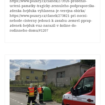
https://www.pozary.cz/clanek/273926-probehlo-
ucteni-pamatky-tragicky-zesnuleho-podpraporcika-
zdenka-hejduka-vyhlasena-je-verejna-sbirka/
https://www.pozary.cz/clanek/273821-pri-nocni-
nehode-cisterny-jedouci-k-zasahu-zemrel-pprap-
zdenek-hejduk-vuz-narazil-v-koline-do-
rodinneho-domu/#1207