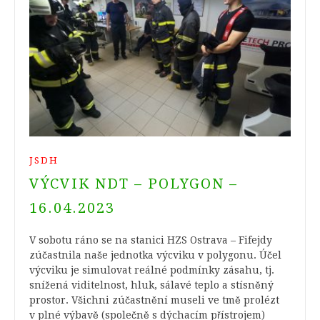
JSDH
VÝCVIK NDT – POLYGON –
16.04.2023
V sobotu ráno se na stanici HZS Ostrava – Fifejdy
zúčastnila naše jednotka výcviku v polygonu. Účel
výcviku je simulovat reálné podmínky zásahu, tj.
snížená viditelnost, hluk, sálavé teplo a stísněný
prostor. Všichni zúčastnění museli ve tmě prolézt
v plné výbavě (společně s dýchacím přístrojem)