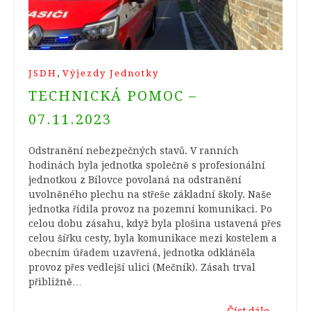
,
JSDH
Výjezdy Jednotky
TECHNICKÁ POMOC –
07.11.2023
Odstranění nebezpečných stavů. V ranních
hodinách byla jednotka společně s profesionální
jednotkou z Bílovce povolaná na odstranění
uvolněného plechu na střeše základní školy. Naše
jednotka řídila provoz na pozemní komunikaci. Po
celou dobu zásahu, když byla plošina ustavená přes
celou šířku cesty, byla komunikace mezi kostelem a
obecním úřadem uzavřená, jednotka odkláněla
provoz přes vedlejší ulici (Mečník). Zásah trval
přibližně…
Číst dále
→