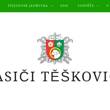
VÝJEZDOVÁ JEDNOTKA
SDH
SOUTĚŽE
O
ASIČI TĚŠKOVI