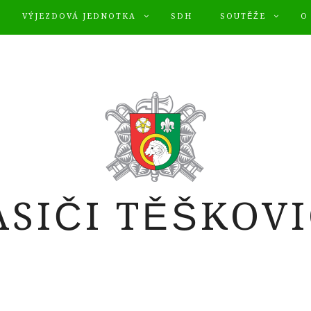
VÝJEZDOVÁ JEDNOTKA
SDH
SOUTĚŽE
O
ASIČI TĚŠKOVI