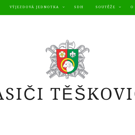
VÝJEZDOVÁ JEDNOTKA
SDH
SOUTĚŽE
O
ASIČI TĚŠKOVI