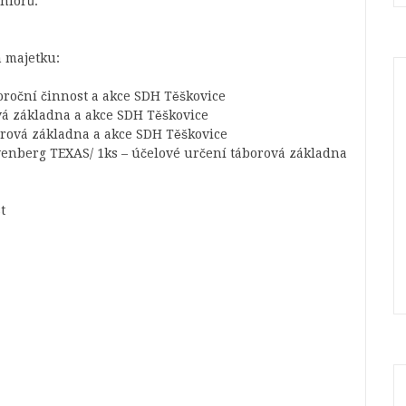
niorů.
 majetku:
loroční činnost a akce SDH Těškovice
vá základna a akce SDH Těškovice
borová základna a akce SDH Těškovice
enberg TEXAS/ 1ks – účelové určení táborová základna
t