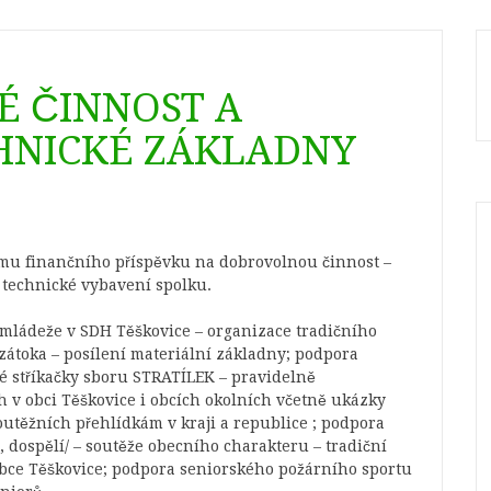
É ČINNOST A
HNICKÉ ZÁKLADNY
rmu finančního příspěvku na dobrovolnou činnost –
ě technické vybavení spolku.
a mládeže v SDH Těškovice – organizace tradičního
 zátoka – posílení materiální základny; podpora
ké stříkačky sboru STRATÍLEK – pravidelně
h v obci Těškovice i obcích okolních včetně ukázky
outěžních přehlídkám v kraji a republice ; podpora
t, dospělí/ – soutěže obecního charakteru – tradiční
 obce Těškovice; podpora seniorského požárního sportu