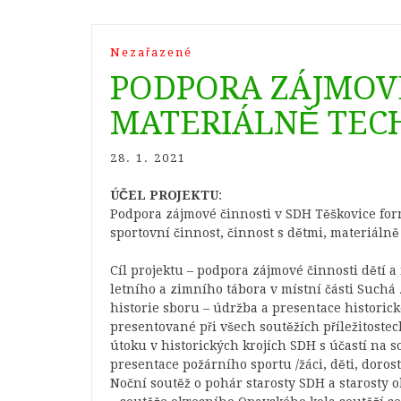
Nezařazené
PODPORA ZÁJMOV
MATERIÁLNĚ TEC
28. 1. 2021
ÚČEL PROJEKTU
:
Podpora zájmové činnosti v SDH Těškovice fo
sportovní činnost, činnost s dětmi, materiáln
Cíl projektu – podpora zájmové činnosti dětí 
letního a zimního tábora v místní části Suchá
historie sboru – údržba a presentace historic
presentované při všech soutěžích příležitostec
útoku v historických krojích SDH s účastí na s
presentace požárního sportu /žáci, děti, doros
Noční soutěž o pohár starosty SDH a starosty