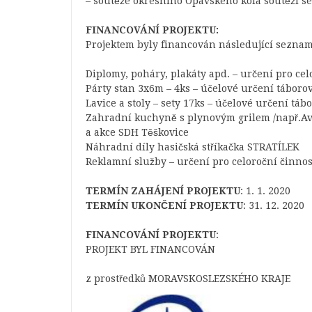
– soutěže okresního Opavského kola soutěží se
FINANCOVÁNÍ PROJEKTU:
Projektem byly financován následující seznam
Diplomy, poháry, plakáty apd. – určení pro ce
Párty stan 3x6m – 4ks – účelové určení táboro
Lavice a stoly – sety 17ks – účelové určení tá
Zahradní kuchyně s plynovým grilem /např.Av
a akce SDH Těškovice
Náhradní díly hasičská stříkačka STRATÍLEK
Reklamní služby – určení pro celoroční činnos
TERMÍN ZAHÁJENÍ PROJEKTU
: 1. 1. 2020
TERMÍN UKONČENÍ PROJEKTU
: 31. 12. 2020
FINANCOVÁNÍ PROJEKTU
:
PROJEKT BYL FINANCOVÁN
z prostředků MORAVSKOSLEZSKÉHO KRAJE